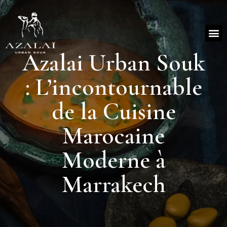
Azalai Urban Souk
: L’incontournable
de la Cuisine
Marocaine
Moderne à
Marrakech